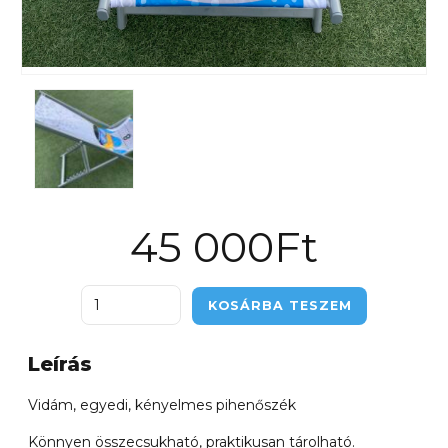
45 000
Ft
Napozóágy
KOSÁRBA TESZEM
mennyiség
Leírás
Vidám, egyedi, kényelmes pihenőszék
Könnyen összecsukható, praktikusan tárolható.