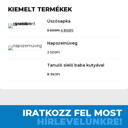
KIEMELT TERMÉKEK
Úszósapka
5 500
Ft
4 900
Ft
Napszemüveg
2 500
Ft
Tanuló síelő baba kutyával
8 963
Ft
IRATKOZZ FEL MOST
HÍRLEVELÜNKRE!